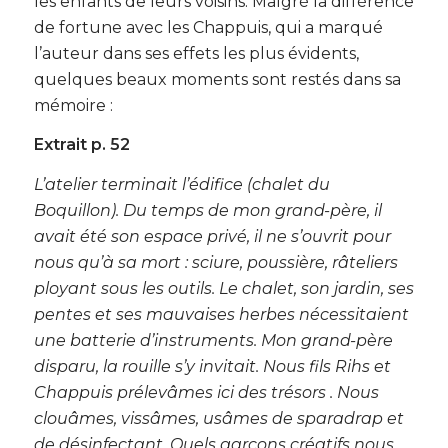
les enfants de leurs voisins. Malgré la différence
de fortune avec les Chappuis, qui a marqué
l’auteur dans ses effets les plus évidents,
quelques beaux moments sont restés dans sa
mémoire :
Extrait p. 52
L’atelier terminait l’édifice (chalet du
Boquillon). Du temps de mon grand-père, il
avait été son espace privé, il ne s’ouvrit pour
nous qu’à sa mort : sciure, poussière, râteliers
ployant sous les outils. Le chalet, son jardin, ses
pentes et ses mauvaises herbes nécessitaient
une batterie d’instruments. Mon grand-père
disparu, la rouille s’y invitait. Nous fils Rihs et
Chappuis prélevâmes ici des trésors . Nous
clouâmes, vissâmes, usâmes de sparadrap et
de désinfectant. Quels garçons créatifs nous