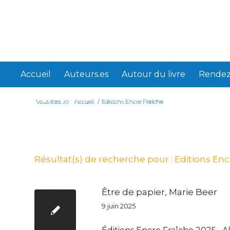
Accueil
Auteurs.es
Autour du livre
Rendez
Webliterra, histoire et objectifs
Vous êtes ici :
Accueil
/
Editions Encre Fraîche
Résultat(s) de recherche pour :
Editions Enc
Être de papier, Marie Beer
9 juin 2025