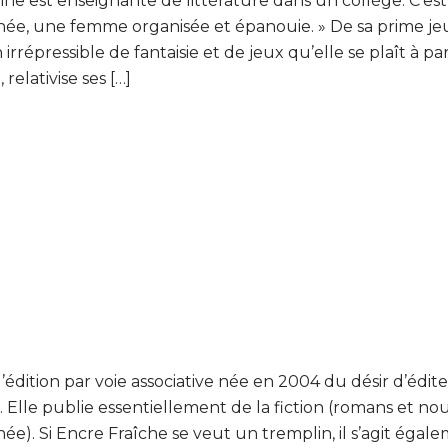
ne est enseignante de littérature dans un collège. C’est
née, une femme organisée et épanouie. » De sa prime je
 irrépressible de fantaisie et de jeux qu’elle se plaît à p
relativise ses […]
édition par voie associative née en 2004 du désir d’édite
. Elle publie essentiellement de la fiction (romans et no
nnée). Si Encre Fraîche se veut un tremplin, il s’agit égal