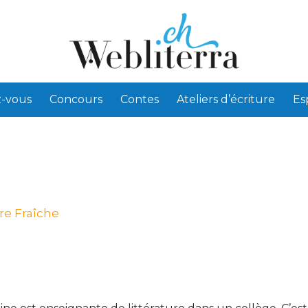
-vous
Concours
Contes
Ateliers d’écriture
Es
re Fraîche