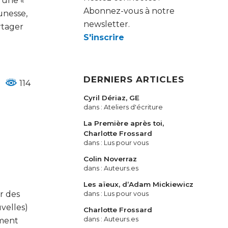
 une «
Abonnez-vous à notre
unesse,
newsletter.
artager
S'inscrire
DERNIERS ARTICLES
114
Cyril Dériaz, GE
dans :
Ateliers d'écriture
La Première après toi,
Charlotte Frossard
dans :
Lus pour vous
Colin Noverraz
dans :
Auteurs.es
Les aïeux, d’Adam Mickiewicz
r des
dans :
Lus pour vous
uvelles)
Charlotte Frossard
dans :
Auteurs.es
ement