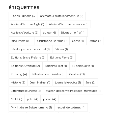
ÉTIQUETTES
5 Sens Editions
(3)
animateur d'atelier d'écriture
(2)
Atelier d'écriture Aigle
(1)
Atelier d'écriture Lausanne
(1)
Ateliers d'écriture
(2)
auteur
(6)
Biographie Piaf
(1)
Blog littéraire
(1)
Christophe Barraud
(1)
Conte
(1)
Drame
(1)
développement personnel
(1)
Editeur
(1)
Editions Encre Fraîche
(2)
Editions Favre
(3)
Editions Ouverture
(2)
Editions Pillet
(1)
ES-spiritualité
(1)
Fribourg
(4)
Fête des bouquinistes
(1)
Genève
(13)
Histoire
(2)
Jean Malher
(1)
journaliste-poète
(1)
Jura
(2)
Littérature jeunesse
(2)
Maison des écrivains et des littératures
(1)
MEEL
(1)
polar
(4)
poésie
(4)
Prix littéraire Suisse romand
(1)
recueil de poèmes
(4)