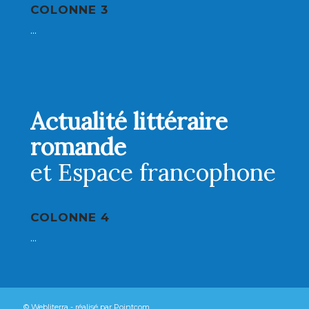
COLONNE 3
...
Actualité littéraire
romande
et Espace francophone
COLONNE 4
...
© Webliterra - réalisé par
Pointcom