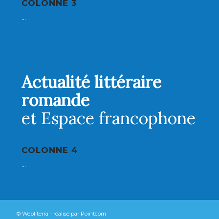
COLONNE 3
...
Actualité littéraire
romande
et Espace francophone
COLONNE 4
...
© Webliterra - réalisé par
Pointcom