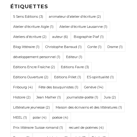
ÉTIQUETTES
5 Sens Editions
(3)
animateur d'atelier d'écriture
(2)
Atelier d'écriture Aigle
(1)
Atelier d'écriture Lausanne
(1)
Ateliers d'écriture
(2)
auteur
(6)
Biographie Piaf
(1)
Blog littéraire
(1)
Christophe Barraud
(1)
Conte
(1)
Drame
(1)
développement personnel
(1)
Editeur
(1)
Editions Encre Fraîche
(2)
Editions Favre
(3)
Editions Ouverture
(2)
Editions Pillet
(1)
ES-spiritualité
(1)
Fribourg
(4)
Fête des bouquinistes
(1)
Genève
(14)
Histoire
(2)
Jean Malher
(1)
journaliste-poète
(1)
Jura
(2)
Littérature jeunesse
(2)
Maison des écrivains et des littératures
(1)
MEEL
(1)
polar
(4)
poésie
(4)
Prix littéraire Suisse romand
(1)
recueil de poèmes
(4)