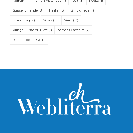
Roman
(1)
roman historique
(1)
récit
(3)
Récits
(1)
Suisse romande
(8)
Thriller
(3)
témoignage
(1)
témoignages
(1)
Valais
(19)
Vaud
(13)
Village Suisse du Livre
(1)
éditions Cabédita
(2)
éditions de la Rive
(1)