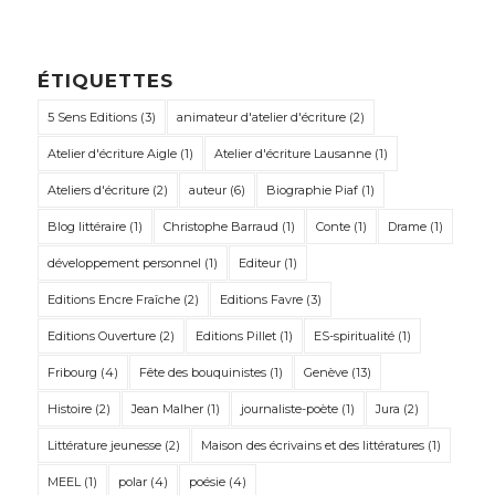
ÉTIQUETTES
5 Sens Editions
(3)
animateur d'atelier d'écriture
(2)
Atelier d'écriture Aigle
(1)
Atelier d'écriture Lausanne
(1)
Ateliers d'écriture
(2)
auteur
(6)
Biographie Piaf
(1)
Blog littéraire
(1)
Christophe Barraud
(1)
Conte
(1)
Drame
(1)
développement personnel
(1)
Editeur
(1)
Editions Encre Fraîche
(2)
Editions Favre
(3)
Editions Ouverture
(2)
Editions Pillet
(1)
ES-spiritualité
(1)
Fribourg
(4)
Fête des bouquinistes
(1)
Genève
(13)
Histoire
(2)
Jean Malher
(1)
journaliste-poète
(1)
Jura
(2)
Littérature jeunesse
(2)
Maison des écrivains et des littératures
(1)
MEEL
(1)
polar
(4)
poésie
(4)