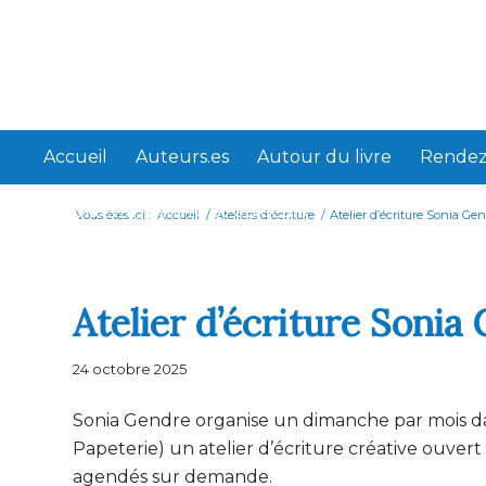
Accueil
Auteurs.es
Autour du livre
Rendez
Webliterra, histoire et objectifs
Vous êtes ici :
Accueil
/
Ateliers d'écriture
/
Atelier d’écriture Sonia Ge
Atelier d’écriture Sonia
24 octobre 2025
Sonia Gendre organise un dimanche par mois da
Papeterie) un atelier d’écriture créative ouver
agendés sur demande.