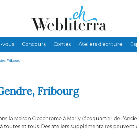
-vous
Concours
Contes
Ateliers d’écriture
Es
ndre, Fribourg
 Gendre, Fribourg
ns la Maison Cibachrome à Marly (écoquartier de l’Anci
t à toutes et tous. Des ateliers supplémentaires peuvent 