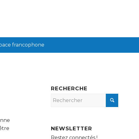
pace francophone
RECHERCHE
enne
être
NEWSLETTER
Restez connectés !