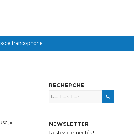
pace francophone
RECHERCHE
use, «
NEWSLETTER
Restez connectés !