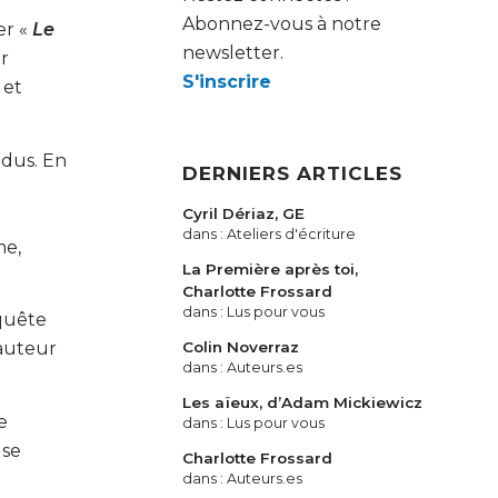
Abonnez-vous à notre
er «
Le
newsletter.
r
S'inscrire
 et
ndus. En
DERNIERS ARTICLES
Cyril Dériaz, GE
dans :
Ateliers d'écriture
me,
La Première après toi,
Charlotte Frossard
dans :
Lus pour vous
quête
Colin Noverraz
’auteur
dans :
Auteurs.es
Les aïeux, d’Adam Mickiewicz
e
dans :
Lus pour vous
use
Charlotte Frossard
dans :
Auteurs.es