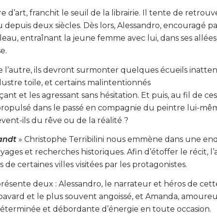
rt, franchit le seuil de la librairie. Il tente de retrouv
epuis deux siècles. Dès lors, Alessandro, encouragé pa
eau, entraînant la jeune femme avec lui, dans ses allées
e.
 l’autre, ils devront surmonter quelques écueils inatte
illustre toile, et certains malintentionnés
t et les agressant sans hésitation. Et puis, au fil de ces
 propulsé dans le passé en compagnie du peintre lui-mê
vent-ils du rêve ou de la réalité ?
andt
» Christophe Terribilini nous emmène dans une en
yages et recherches historiques. Afin d’étoffer le récit, l
de certaines villes visitées par les protagonistes.
résente deux : Alessandro, le narrateur et héros de cett
bavard et le plus souvent angoissé, et Amanda, amoure
déterminée et débordante d’énergie en toute occasion.