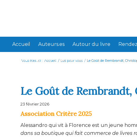
Accueil
Auteurs.es
Autour du livre
Rendez
Webliterra, histoire et objectifs
Vous êtes ici :
Accueil
/
Lus pour vous
/
Le Goût de Rembrandt, Christop
Le Goût de Rembrandt, C
23 février 2026
Association Critère 2025
Alessandro qui vit à Florence est un jeune homm
dans sa boutique qui fait commerce de livres r