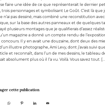
e faire une idée de ce que représenterait le dernier pet
, trois personnages et symbolisant Le Goût. C’est là que 
e n’ai pas dessiné, mais combiné une reconstitution avec
ïque, sur la base des autres panneaux et de quelques t
sayé plusieurs montages que je qualifierais d’assez réalis
uisqu’un magazine a donné un compte rendu de l’expositio
 concours. Il y en avait une douzaine, dont deux des mie
l d’un illustre photographe, Ami Levy, dont j’avais suivi q
’article et reconnaît, dans l’un de mes dessins, le tableau d
t absolument plus où il l’a vu. Voilà. Vous savez tout. […
ager cette publication