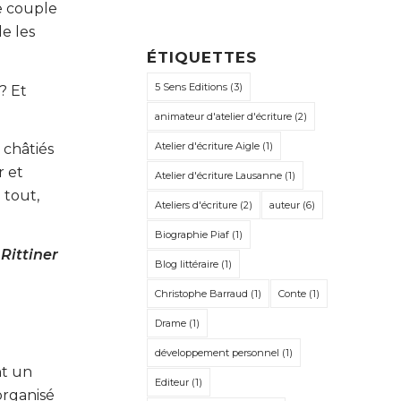
e couple
e les
ÉTIQUETTES
5 Sens Editions
(3)
? Et
animateur d'atelier d'écriture
(2)
Atelier d'écriture Aigle
(1)
 châtiés
r et
Atelier d'écriture Lausanne
(1)
 tout,
Ateliers d'écriture
(2)
auteur
(6)
Biographie Piaf
(1)
Rittiner
Blog littéraire
(1)
Christophe Barraud
(1)
Conte
(1)
Drame
(1)
développement personnel
(1)
nt un
Editeur
(1)
organisé