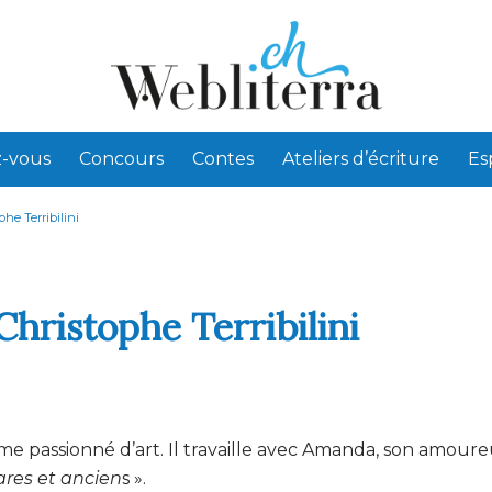
-vous
Concours
Contes
Ateliers d’écriture
Es
he Terribilini
hristophe Terribilini
e passionné d’art. Il travaille avec Amanda, son amoure
ares et ancien
s ».