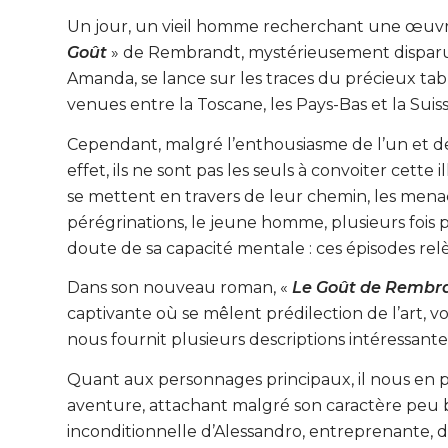
Un jour, un vieil homme recherchant une œuvre d’a
Goût
» de Rembrandt, mystérieusement disparu d
Amanda, se lance sur les traces du précieux tabl
venues entre la Toscane, les Pays-Bas et la Suiss
Cependant, malgré l’enthousiasme de l’un et de
effet, ils ne sont pas les seuls à convoiter cette 
se mettent en travers de leur chemin, les menaçan
pérégrinations, le jeune homme, plusieurs fois
doute de sa capacité mentale : ces épisodes relè
Dans son nouveau roman, «
Le Goût de Rembr
captivante où se mêlent prédilection de l’art, vo
nous fournit plusieurs descriptions intéressantes 
Quant aux personnages principaux, il nous en p
aventure, attachant malgré son caractère peu 
inconditionnelle d’Alessandro, entreprenante, 