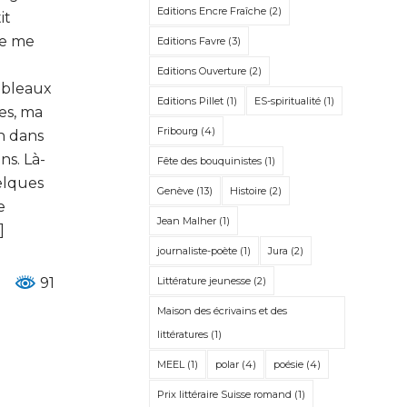
Editions Encre Fraîche
(2)
it
je me
Editions Favre
(3)
Editions Ouverture
(2)
ableaux
Editions Pillet
(1)
ES-spiritualité
(1)
tes, ma
Fribourg
(4)
n dans
ns. Là-
Fête des bouquinistes
(1)
uelques
Genève
(13)
Histoire
(2)
e
Jean Malher
(1)
]
journaliste-poète
(1)
Jura
(2)
Littérature jeunesse
(2)
91
Maison des écrivains et des
littératures
(1)
MEEL
(1)
polar
(4)
poésie
(4)
Prix littéraire Suisse romand
(1)