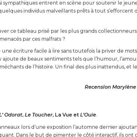
ussi sympathiques entrent en scène pour soutenir le jeun
uelques individus malveillants prêts à tout s’efforcent d
uver ce tableau prisé par les plus grands collectionneurs
 menacés par ces malfrats ?
une écriture facile à lire sans toutefois la priver de mots
 y ajoute de beaux sentiments tels que l’humour, l’amou
méchants de l’histoire. Un final des plus inattendus, et le
Recension Marylène 
L’ Odorat
,
Le Toucher
, La Vue et
L’Ouïe
.
nneaux lors d’une exposition l’automne dernier ajouta
nt. Dans le but de pimenter le côté interactif, ils ont 