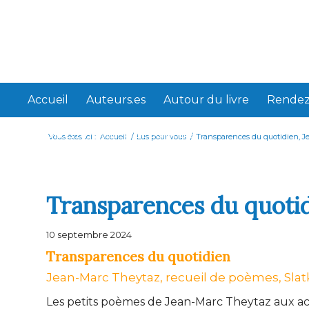
Accueil
Auteurs.es
Autour du livre
Rendez
Webliterra, histoire et objectifs
Vous êtes ici :
Accueil
/
Lus pour vous
/
Transparences du quotidien, 
Transparences du quoti
10 septembre 2024
Transparences du quotidien
Jean-Marc Theytaz, recueil de poèmes, Slat
Les petits poèmes de Jean-Marc Theytaz aux ac