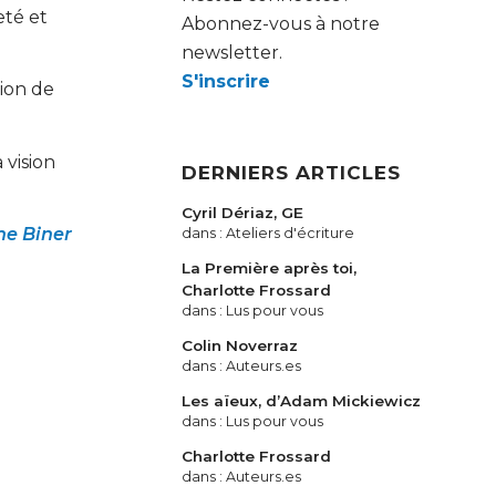
eté et
Abonnez-vous à notre
newsletter.
S'inscrire
sion de
 vision
DERNIERS ARTICLES
Cyril Dériaz, GE
ne Biner
dans :
Ateliers d'écriture
La Première après toi,
Charlotte Frossard
dans :
Lus pour vous
Colin Noverraz
dans :
Auteurs.es
Les aïeux, d’Adam Mickiewicz
dans :
Lus pour vous
Charlotte Frossard
dans :
Auteurs.es