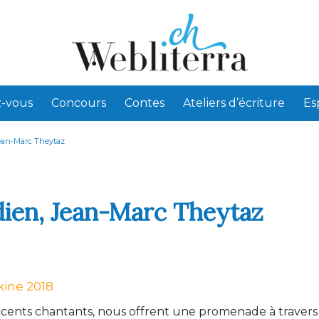
-vous
Concours
Contes
Ateliers d’écriture
Es
Jean-Marc Theytaz
dien, Jean-Marc Theytaz
kine 2018
cents chantants, nous offrent une promenade à travers 