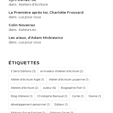
dans :
Ateliers d'écriture
La Première après toi, Charlotte Frossard
dans :
Lus pour vous
Colin Noverraz
dans :
Auteurs.es
Les aïeux, d’Adam Mickiewicz
dans :
Lus pour vous
ÉTIQUETTES
5 Sens Editions
(3)
animateur d'atelier d'écriture
(2)
Atelier d'écriture Aigle
(1)
Atelier d'écriture Lausanne
(1)
Ateliers d'écriture
(2)
auteur
(6)
Biographie Piaf
(1)
Blog littéraire
(1)
Christophe Barraud
(1)
Conte
(1)
Drame
(1)
développement personnel
(1)
Editeur
(1)
Editions Encre Fraîche
(2)
Editions Favre
(3)