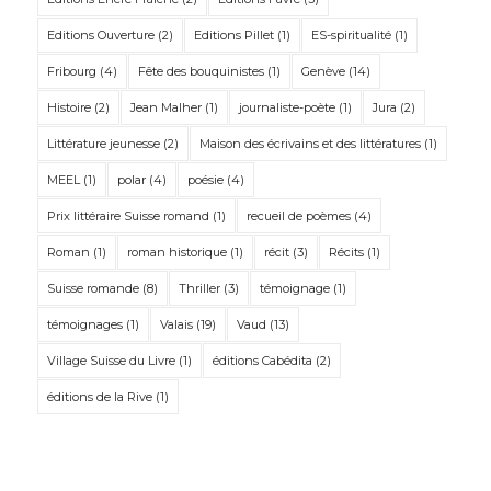
Editions Ouverture
(2)
Editions Pillet
(1)
ES-spiritualité
(1)
Fribourg
(4)
Fête des bouquinistes
(1)
Genève
(14)
Histoire
(2)
Jean Malher
(1)
journaliste-poète
(1)
Jura
(2)
Littérature jeunesse
(2)
Maison des écrivains et des littératures
(1)
MEEL
(1)
polar
(4)
poésie
(4)
Prix littéraire Suisse romand
(1)
recueil de poèmes
(4)
Roman
(1)
roman historique
(1)
récit
(3)
Récits
(1)
Suisse romande
(8)
Thriller
(3)
témoignage
(1)
témoignages
(1)
Valais
(19)
Vaud
(13)
Village Suisse du Livre
(1)
éditions Cabédita
(2)
éditions de la Rive
(1)