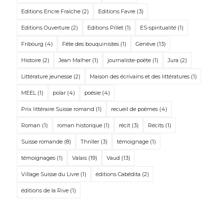
Editions Encre Fraîche
(2)
Editions Favre
(3)
Editions Ouverture
(2)
Editions Pillet
(1)
ES-spiritualité
(1)
Fribourg
(4)
Fête des bouquinistes
(1)
Genève
(13)
Histoire
(2)
Jean Malher
(1)
journaliste-poète
(1)
Jura
(2)
Littérature jeunesse
(2)
Maison des écrivains et des littératures
(1)
MEEL
(1)
polar
(4)
poésie
(4)
Prix littéraire Suisse romand
(1)
recueil de poèmes
(4)
Roman
(1)
roman historique
(1)
récit
(3)
Récits
(1)
Suisse romande
(8)
Thriller
(3)
témoignage
(1)
témoignages
(1)
Valais
(19)
Vaud
(13)
Village Suisse du Livre
(1)
éditions Cabédita
(2)
éditions de la Rive
(1)