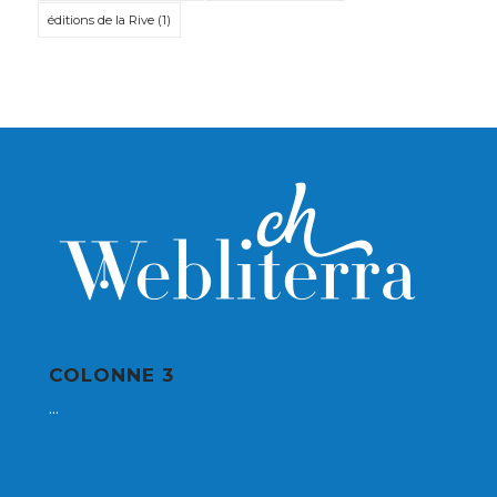
éditions de la Rive
(1)
COLONNE 3
...