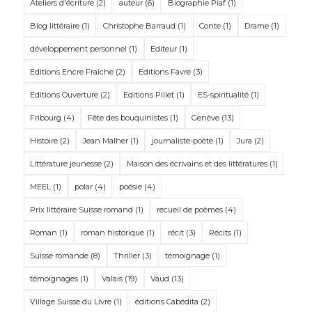
Ateliers d'écriture
(2)
auteur
(6)
Biographie Piaf
(1)
Blog littéraire
(1)
Christophe Barraud
(1)
Conte
(1)
Drame
(1)
développement personnel
(1)
Editeur
(1)
Editions Encre Fraîche
(2)
Editions Favre
(3)
Editions Ouverture
(2)
Editions Pillet
(1)
ES-spiritualité
(1)
Fribourg
(4)
Fête des bouquinistes
(1)
Genève
(13)
Histoire
(2)
Jean Malher
(1)
journaliste-poète
(1)
Jura
(2)
Littérature jeunesse
(2)
Maison des écrivains et des littératures
(1)
MEEL
(1)
polar
(4)
poésie
(4)
Prix littéraire Suisse romand
(1)
recueil de poèmes
(4)
Roman
(1)
roman historique
(1)
récit
(3)
Récits
(1)
Suisse romande
(8)
Thriller
(3)
témoignage
(1)
témoignages
(1)
Valais
(19)
Vaud
(13)
Village Suisse du Livre
(1)
éditions Cabédita
(2)