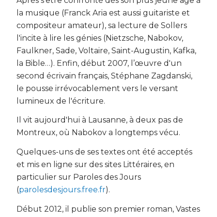
Après s'être confronté dès son plus jeune âge à
la musique (Franck Aria est aussi guitariste et
compositeur amateur), sa lecture de Sollers
l'incite à lire les génies (Nietzsche, Nabokov,
Faulkner, Sade, Voltaire, Saint-Augustin, Kafka,
la Bible…). Enfin, début 2007, l’œuvre d'un
second écrivain français, Stéphane Zagdanski,
le pousse irrévocablement vers le versant
lumineux de l'écriture.
Il vit aujourd'hui à Lausanne, à deux pas de
Montreux, où Nabokov a longtemps vécu.
Quelques-uns de ses textes ont été acceptés
et mis en ligne sur des sites Littéraires, en
particulier sur Paroles des Jours
(
parolesdesjours.free.fr
).
Début 2012, il publie son premier roman, Vastes