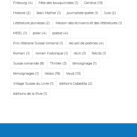
Fribourg
(4)
Fête des bouquinistes
(1)
Genève
(13)
Histoire
(2)
Jean Malher
(1)
journaliste-poète
(1)
Jura
(2)
Littérature jeunesse
(2)
Maison des écrivains et des littératures
(1)
MEEL
(1)
polar
(4)
poésie
(4)
Prix littéraire Suisse romand
(1)
recueil de poèmes
(4)
Roman
(1)
roman historique
(1)
récit
(3)
Récits
(1)
Suisse romande
(8)
Thriller
(3)
témoignage
(1)
témoignages
(1)
Valais
(19)
Vaud
(13)
Village Suisse du Livre
(1)
éditions Cabédita
(2)
éditions de la Rive
(1)