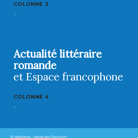
COLONNE 3
...
Actualité littéraire
romande
et Espace francophone
COLONNE 4
...
© Webliterra - réalisé par
Pointcom