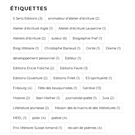
ÉTIQUETTES
5 Sens Editions
(3)
animateur d'atelier d'écriture
(2)
Atelier d'écriture Aigle
(1)
Atelier d'écriture Lausanne
(1)
Ateliers d'écriture
(2)
auteur
(6)
Biographie Piaf
(1)
Blog littéraire
(1)
Christophe Barraud
(1)
Conte
(1)
Drame
(1)
développement personnel
(1)
Editeur
(1)
Editions Encre Fraîche
(2)
Editions Favre
(3)
Editions Ouverture
(2)
Editions Pillet
(1)
ES-spiritualité
(1)
Fribourg
(4)
Fête des bouquinistes
(1)
Genève
(13)
Histoire
(2)
Jean Malher
(1)
journaliste-poète
(1)
Jura
(2)
Littérature jeunesse
(2)
Maison des écrivains et des littératures
(1)
MEEL
(1)
polar
(4)
poésie
(4)
Prix littéraire Suisse romand
(1)
recueil de poèmes
(4)