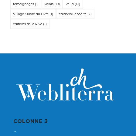
témoignages
(1)
Valais
(19)
Vaud
(13)
Village Suisse du Livre
(1)
éditions Cabédita
(2)
éditions de la Rive
(1)
COLONNE 3
...