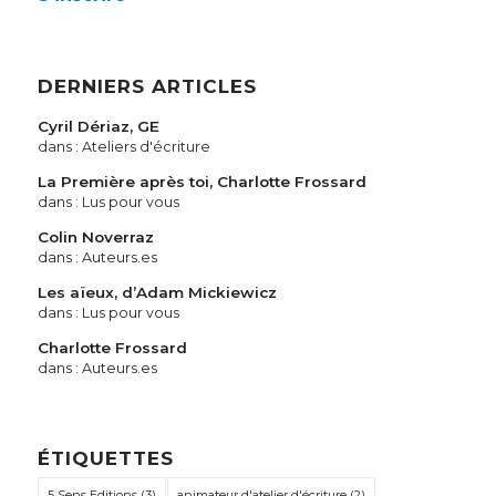
DERNIERS ARTICLES
Cyril Dériaz, GE
dans :
Ateliers d'écriture
La Première après toi, Charlotte Frossard
dans :
Lus pour vous
Colin Noverraz
dans :
Auteurs.es
Les aïeux, d’Adam Mickiewicz
dans :
Lus pour vous
Charlotte Frossard
dans :
Auteurs.es
ÉTIQUETTES
5 Sens Editions
(3)
animateur d'atelier d'écriture
(2)