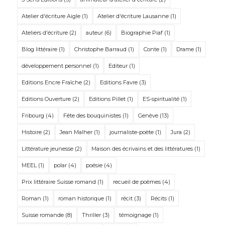
Atelier d'écriture Aigle
(1)
Atelier d'écriture Lausanne
(1)
Ateliers d'écriture
(2)
auteur
(6)
Biographie Piaf
(1)
Blog littéraire
(1)
Christophe Barraud
(1)
Conte
(1)
Drame
(1)
développement personnel
(1)
Editeur
(1)
Editions Encre Fraîche
(2)
Editions Favre
(3)
Editions Ouverture
(2)
Editions Pillet
(1)
ES-spiritualité
(1)
Fribourg
(4)
Fête des bouquinistes
(1)
Genève
(13)
Histoire
(2)
Jean Malher
(1)
journaliste-poète
(1)
Jura
(2)
Littérature jeunesse
(2)
Maison des écrivains et des littératures
(1)
MEEL
(1)
polar
(4)
poésie
(4)
Prix littéraire Suisse romand
(1)
recueil de poèmes
(4)
Roman
(1)
roman historique
(1)
récit
(3)
Récits
(1)
Suisse romande
(8)
Thriller
(3)
témoignage
(1)