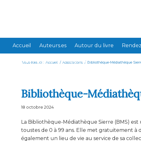
Accueil
Auteurs.es
Autour du livre
Rendez
Webliterra, histoire et objectifs
Vous êtes ici :
Accueil
/
Associations
/
Bibliothèque-Médiathèque Sier
Bibliothèque-Médiathèq
18 octobre 2024
La Bibliothèque-Médiathèque Sierre (BMS) est u
toustes de 0 à 99 ans. Elle met gratuitement à d
également un lieu de vie au service de sa collec