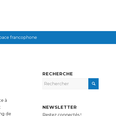
pace francophone
RECHERCHE
te à
t
NEWSLETTER
ong de
Restez connectés !