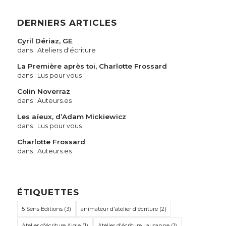
DERNIERS ARTICLES
Cyril Dériaz, GE
dans :
Ateliers d'écriture
La Première après toi, Charlotte Frossard
dans :
Lus pour vous
Colin Noverraz
dans :
Auteurs.es
Les aïeux, d’Adam Mickiewicz
dans :
Lus pour vous
Charlotte Frossard
dans :
Auteurs.es
ÉTIQUETTES
5 Sens Editions
(3)
animateur d'atelier d'écriture
(2)
Atelier d'écriture Aigle
(1)
Atelier d'écriture Lausanne
(1)