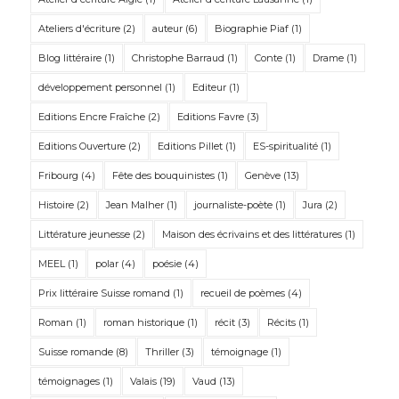
Ateliers d'écriture
(2)
auteur
(6)
Biographie Piaf
(1)
Blog littéraire
(1)
Christophe Barraud
(1)
Conte
(1)
Drame
(1)
développement personnel
(1)
Editeur
(1)
Editions Encre Fraîche
(2)
Editions Favre
(3)
Editions Ouverture
(2)
Editions Pillet
(1)
ES-spiritualité
(1)
Fribourg
(4)
Fête des bouquinistes
(1)
Genève
(13)
Histoire
(2)
Jean Malher
(1)
journaliste-poète
(1)
Jura
(2)
Littérature jeunesse
(2)
Maison des écrivains et des littératures
(1)
MEEL
(1)
polar
(4)
poésie
(4)
Prix littéraire Suisse romand
(1)
recueil de poèmes
(4)
Roman
(1)
roman historique
(1)
récit
(3)
Récits
(1)
Suisse romande
(8)
Thriller
(3)
témoignage
(1)
témoignages
(1)
Valais
(19)
Vaud
(13)