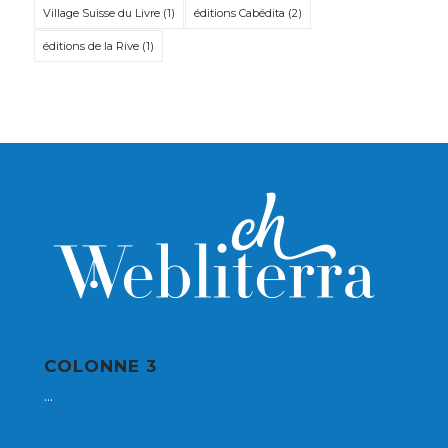
Village Suisse du Livre
(1)
éditions Cabédita
(2)
éditions de la Rive
(1)
COLONNE 3
...